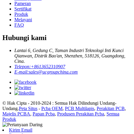
Pameran
Sertifikat
Produk
Melayani
FAQ
Hubungi kami
Lantai 6, Gedung C, Taman Industri Teknologi Inti Kunci
Qianwan, Distrik Bao'an, Shenzhen, 518126, Guangdong,
Cina.
Telepon:
+8613652310907
E-mail:
sales@ucgroupchina.com
© Hak Cipta - 2010-2024 : Semua Hak Dilindungi Undang-
Undang.
Peta Situs
-
Pcba OEM
,
PCB Multilapis
,
Perakitan PCB
,
Majelis PCBA
,
Papan Pcba
,
Produsen Perakitan Pcba
,
Semua
Produk
Kirim Email