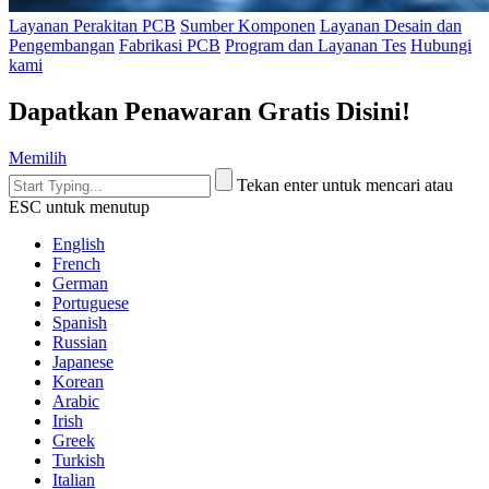
Layanan Perakitan PCB
Sumber Komponen
Layanan Desain dan
Pengembangan
Fabrikasi PCB
Program dan Layanan Tes
Hubungi
kami
Dapatkan Penawaran Gratis Disini!
Memilih
Tekan enter untuk mencari atau
ESC untuk menutup
English
French
German
Portuguese
Spanish
Russian
Japanese
Korean
Arabic
Irish
Greek
Turkish
Italian