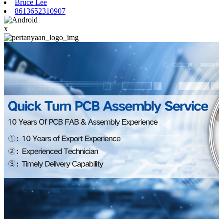
Bruce Lee
8613652310907
x