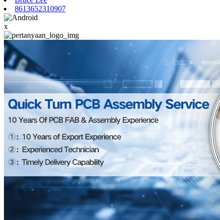
8613652310907
x