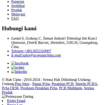
Pameran
Sertifikat
Produk
Melayani
FAQ
Hubungi kami
Lantai 6, Gedung C, Taman Industri Teknologi Inti Kunci
Qianwan, Distrik Bao'an, Shenzhen, 518126, Guangdong,
Cina.
Telepon:
+8613652310907
E-mail:
sales@ucgroupchina.com
© Hak Cipta - 2010-2024 : Semua Hak Dilindungi Undang-
Undang.
Peta Situs
-
Papan Pcba
,
Perakitan PCB
,
Majelis PCBA
,
Pcba OEM
,
Produsen Perakitan Pcba
,
PCB Multilapis
,
Semua
Produk
Kirim Email
Bruce Lee