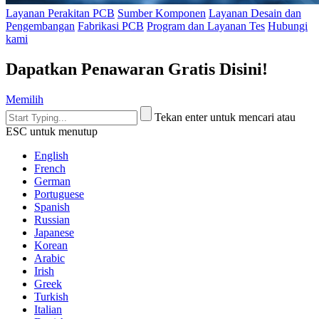
Layanan Perakitan PCB
Sumber Komponen
Layanan Desain dan
Pengembangan
Fabrikasi PCB
Program dan Layanan Tes
Hubungi
kami
Dapatkan Penawaran Gratis Disini!
Memilih
Tekan enter untuk mencari atau
ESC untuk menutup
English
French
German
Portuguese
Spanish
Russian
Japanese
Korean
Arabic
Irish
Greek
Turkish
Italian