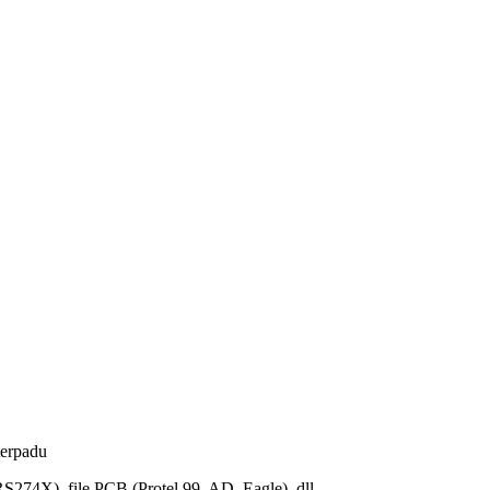
erpadu
4X), file PCB (Protel 99, AD, Eagle), dll