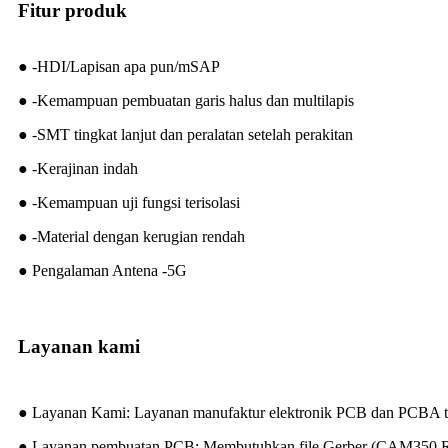
Fitur produk
● -HDI/Lapisan apa pun/mSAP
● -Kemampuan pembuatan garis halus dan multilapis
● -SMT tingkat lanjut dan peralatan setelah perakitan
● -Kerajinan indah
● -Kemampuan uji fungsi terisolasi
● -Material dengan kerugian rendah
● Pengalaman Antena -5G
Layanan kami
● Layanan Kami: Layanan manufaktur elektronik PCB dan PCBA t
● Layanan pembuatan PCB: Membutuhkan file Gerber (CAM350 RS27